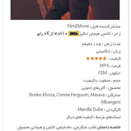
منتشر کننده فایل: Film2Movie
ژانر : اکشن, هیجان انگیز
۴٫۷/۱۰ از ۲K رای
مدت زمان : ۱۰۵ دقیقه
زبان : انگلیسی
کیفیت :
فرمت : MP4
انکودر : F2M
حجم : متفاوت با کیفیت
محصول : آفریقای جنوبی
ستارگان : Bonko Khoza, Connie Ferguson, Masasa
Mbangeni
کارگردان : Mandla Dube
لینک‌های مرتبط : کیفیت‌های دیگر
خلاصه داستان :
قلب شکارچی، نام فیلمی اکشن و هیجانی محصول