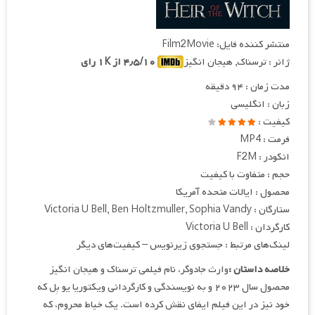
منتشر کننده فایل: Film2Movie
ژانر : ترسناک, هیجان انگیز
۴٫۵/۱۰ از ۱K رای
مدت زمان : ۹۴ دقیقه
زبان : انگلیسی
کیفیت :
فرمت : MP4
انکودر : F2M
حجم : متفاوت با کیفیت
محصول : ایالات متحده آمریکا
ستارگان : Victoria U Bell, Ben Holtzmuller, Sophia Vandy
کارگردان : Victoria U Bell
لینک‌های مرتبط : جستجوی زیرنویس – کیفیت‌های دیگر
خلاصه داستان :
وارث جادوگر، نام فیلمی ترسناک و هیجان انگیز
محصول سال ۲۰۲۳ و به نویسندگی و کارگردانی ویکتوریا یو بِل که
خود نیز در این فیلم ایفای نقش کرده است. یک خیاط محروم، که