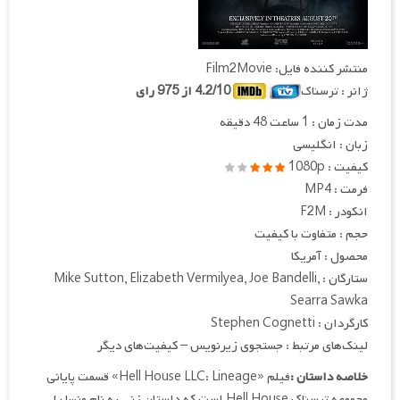
منتشر کننده فایل: Film2Movie
ژانر : ترسناک
4.2/10 از 975 رای
مدت زمان : 1 ساعت 48 دقیقه
زبان : انگلیسی
کیفیت : 1080p
فرمت : MP4
انکودر : F2M
حجم : متفاوت با کیفیت
محصول : آمریکا
ستارگان : Mike Sutton, Elizabeth Vermilyea, Joe Bandelli,
Searra Sawka
کارگردان : Stephen Cognetti
لینک‌های مرتبط : جستجوی زیرنویس – کیفیت‌های دیگر
خلاصه داستان :
فیلم «Hell House LLC: Lineage» قسمت پایانی
مجموعه ترسناک Hell House است که داستان زنی به نام ونسا را