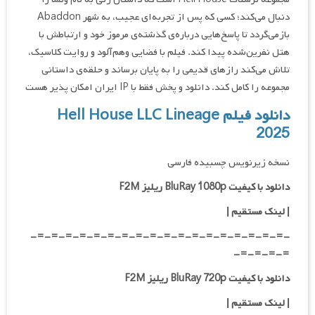
دنبال می‌کند؛ کسی که پس از تجربه‌ای عجیب، به شهر Abaddon
بازمی‌گردد تا پاسخ‌هایی درباره‌ی گذشته‌ی مرموز خود و ارتباطش با
هتل نفرین‌شده پیدا کند. فیلم با فضایی وهم‌آلود و روایت کلاسیک،
تلاش می‌کند رازهای قدیمی را به پایان برساند و حلقه‌ی داستانی
مجموعه را کامل کند. دانلود و پخش فقط با IP ایران امکان پذیر هست
دانلود فیلم Hell House LLC Lineage
2025
نسخه زیرنویس چسبیده فارسی
دانلود با کیفیت BluRay 1080p ریلیز F2M
| لینک مستقیم |
-=-=-=-=-=-=-=-=-=-=-=-=-=-=-=-=-=-=-
=-=-=-=-
دانلود با کیفیت BluRay 720p ریلیز F2M
| لینک مستقیم |