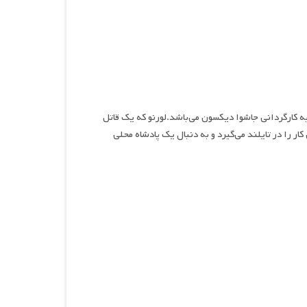
 جهنمی، نام فیلمی اکشن، جنایی و هیجان انگیز محصول سال ۲۰۲۴ به کارگردانی جاشوا دیکسون می‌باشد.لورنو که یک قاتل
 را در تایلند می‌گیرد و به دنبال یک پادشاه محلی