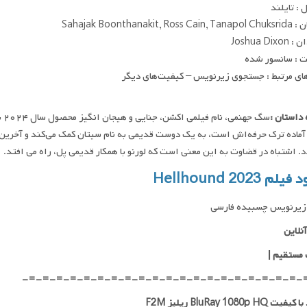
: تایلند
Sahajak Boonthanakit, R
Joshua Dix
 : سانسور شده
ای مرتبط : جستجوی زیرنویس – کیفیت‌های دیگر
داستان :
سگ
ماده ترک حرفه‌اش است، به یک دوست قدیمی به نام سیتان کمک می‌کند و آخرین کار
د. اشتباه در قضاوت به این معنی است که لورنو با همکار قدیمی پل، راه می افتد.
لم Hellhound 2023
زیرنویس چسبیده فارسی
نلاین
 مستقیم
|
-=-=-=-=-=-=-=-=-=-=-=-=-=-=-=-=-=-=-=-=-
 BluRay 1080p HQ ریلیز F2M