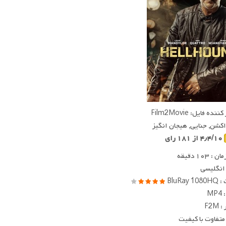
ده فایل: Film2Movie
 اکشن, جنایی, هیجان انگیز
۴٫۴/۱۰ از ۱۸۱ رای
 ۱۰۳ دقیقه
 انگلیسی
BluRay
MP
F2M
متفاوت با کیفیت