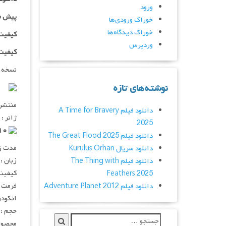
ورود
پیش ن
خوراک ورودی‌ها
خوراک دیدگاه‌ها
کیفیت ۷۲۰p اضافه
وردپرس
کیفیت ۱۰۸۰p اضاف
نسخه 
نوشته‌های تازه
منتشر کنن
دانلود فیلم A Time for Bravery
ژانر :
2025
۷٫۲/۱۰ از ۵٫۷K رای
دانلود فیلم The Great Flood 2025
مدت زمان :
دانلود سریال Kurulus Orhan
زبان :
دانلود فیلم The Thing with
کیفیت :  720p
Feathers 2025
فرمت : V
دانلود فیلم Adventure Planet 2012
انکودر : 
حجم : ۱٫۲ گیگابای
محصول