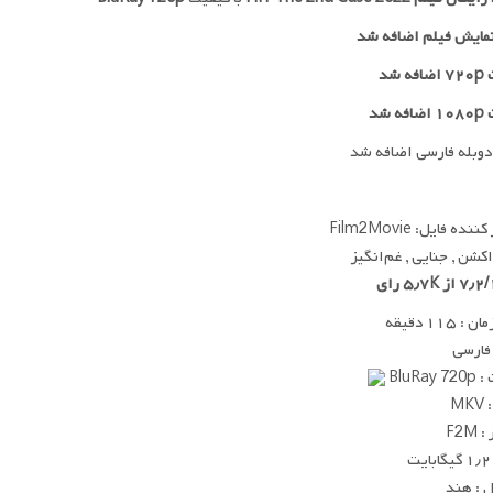
مایش فیلم اضافه شد
 شد
ه شد
دوبله فارسی اضافه شد
ده فایل: Film2Movie
 اکشن , جنایی , غم‌انگیز
 ۱۱۵ دقیقه
 فارسی
BluRay
MK
F2M
ت
 : هند