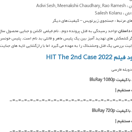
Adivi Sesh, Meenakshi
Sailesh Kolan
ای مرتبط : جستجوی زیرنویس – کیفیت‌های دیگر
داستان :
ر کشمکش های تهدید آمیز بین یک پلیس ماهر و قاتلی بد نام است. پلیس خونسرد و
لیت بررسی یک قتل وحشتناک را به عهده می گیرد اما با رازگشایی لایه های جنای
 HIT The 2nd Case 2022
وبله فارسی
یفیت BluRay 1080p
 مستقیم |
-=-=-=-=-=-=-=-=-=-=-=-=-=-=-=-=-=-=-=-=-
کیفیت BluRay 720p
 مستقیم |
-=-=-=-=-=-=-=-=-=-=-=-=-=-=-=-=-=-=-=-=-