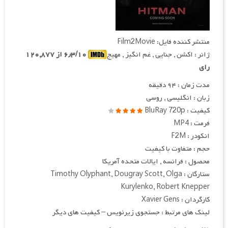
منتشر کننده فایل: Film2Movie
ژانر : اکشن , جنایی , غم انگیز , مهیج
۶٫۳/۱۰ از ۱۲۰,۸۷۷
رای
مدت زمان : ۹۴ دقیقه
زبان : انگلیسی , روسی
کیفیت : BluRay 720p
فرمت : MP4
انکودر : F2M
حجم : متفاوت با کیفیت
محصول : فرانسه , ایالات متحده آمریکا
ستارگان : Timothy Olyphant, Dougray Scott, Olga
Kurylenko, Robert Knepper
کارگردان : Xavier Gens
لینک های مرتبط : جستجوی زیرنویس – کیفیت های دیگر