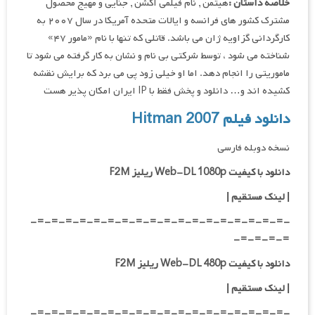
خلاصه داستان :
هیتمن , نام فیلمی اکشن , جنایی و مهیج محصول
مشترک کشور های فرانسه و ایالات متحده آمریکا در سال ۲۰۰۷ به
کارگردانی گزاویه ژان می باشد. قاتلی که تنها با نام «مامور ۴۷»
شناخته می شود ، توسط شرکتی بی نام و نشان به کار گرفته می شود تا
ماموریتی را انجام دهد. اما او خیلی زود پی می برد که برایش نقشه
کشیده اند و… دانلود و پخش فقط با IP ایران امکان پذیر هست
دانلود فیلم Hitman 2007
نسخه دوبله فارسی
دانلود با کیفیت Web-DL 1080p ریلیز F2M
|
لینک مستقیم
|
-=-=-=-=-=-=-=-=-=-=-=-=-=-=-=-=-=-=-
=-=-=-=-
دانلود با کیفیت Web-DL 480p ریلیز F2M
|
لینک مستقیم
|
-=-=-=-=-=-=-=-=-=-=-=-=-=-=-=-=-=-=-