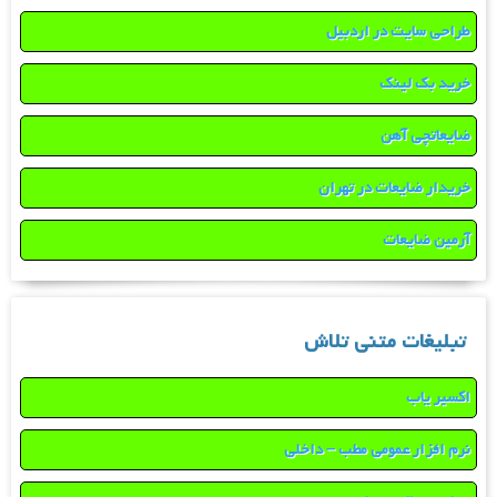
طراحی سایت در اردبیل
خرید بک لینک
ضایعاتچی آهن
خریدار ضایعات در تهران
آرمین ضایعات
تبلیغات متنی تلاش
اکسیر یاب
نرم افزار عمومی مطب – داخلی