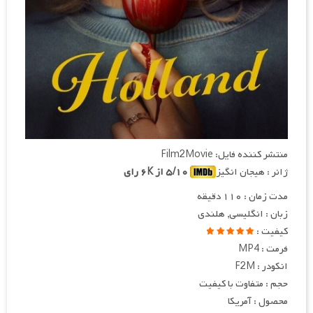
منتشر کننده فایل: Film2Movie
ژانر : هیجان انگیز
۵/۱۰ از ۶K رای
مدت زمان : ۱۱۰ دقیقه
زبان : انگلیسی, هلندی
کیفیت :
فرمت : MP4
انکودر : F2M
حجم : متفاوت با کیفیت
محصول : آمریکا