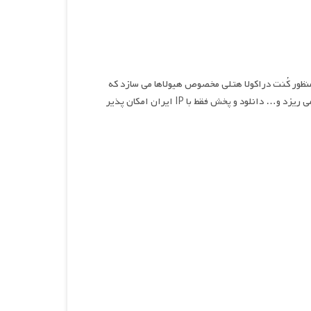
نظور کُنت دراکولا هتلی مخصوص هیولاها می سازد که
بدون نگرانی می توانند در آنجا اقامت داشته باشند. اما با ورود یک انسان همه چیز بهم می ریزد و… دانلود و پخش فقط با IP ایران امکان پذیر