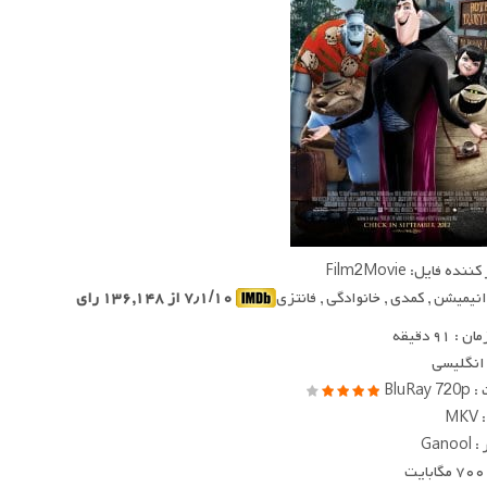
ده فایل: Film2Movie
 انیمیشن , کمدی , خانوادگی , فانتزی
۷٫۱/۱۰ از ۱۳۶,۱۴۸ رای
 ۹۱ دقیقه
 انگلیسی
BluRay
MK
Gano
ت