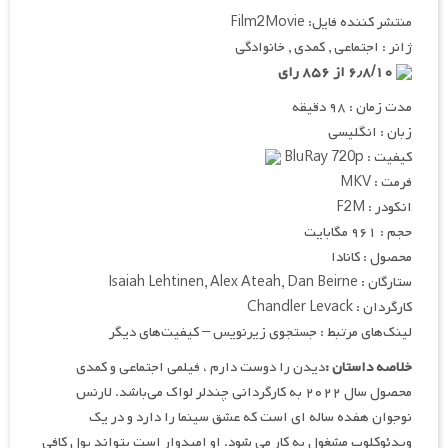
منتشر کننده فایل: Film2Movie
ژانر : اجتماعی , کمدی , خانوادگی
۶٫۸/۱۰ از ۸۵۶ رای
مدت زمان : ۹۸ دقیقه
زبان : انگلیسی
کیفیت : BluRay 720p
فرمت : MKV
انکودر : F2M
حجم : ۹۶۱ مگابایت
محصول : کانادا
ستارگان : Isaiah Lehtinen, Alex Ateah, Dan Beirne
کارگردان : Chandler Levack
لینک‌های مرتبط : جستجوی زیرنویس – کیفیت‌های دیگر
خلاصه داستان :
دیدن را دوست دارم ، فیلمی اجتماعی و کمدی
محصول سال ۲۰۲۲ به کارگردانی چندلر لواک می‌باشد. لارنس
نوجوان هفده ساله ای است که عشق سینما را دارد و در یک
ویدئوکلوپ مشغول به کار می شود. او امیدوار است بتواند پول کافی