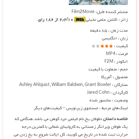
منتشر کننده فایل: Film2Movie
ژانر : اکشن, علمی تخیلی
۲٫۲/۱۰ از ۱۸۶ رای
مدت زمان : ۸۵ دقیقه
زبان : انگلیسی
کیفیت :
فرمت : MP4
انکودر : F2M
حجم : متفاوت با کیفیت
محصول : آمریکا
ستارگان : Ashley Ahlquist, William Baldwin, Grant Bowler
کارگردان : Jared Cohn
وضعیت : سانسور شده
لینک‌های مرتبط : جستجوی زیرنویس – کیفیت‌های دیگر
خلاصه داستان :
طوفان یخ,نام فیلمی جرد کوهن می باشد.هنگامی که
یک طوفان ویرانگر زمستانی به کارولینای شمالی با کمترین درجه
حرارت ثبت شده در تاریخ می کوبید، کل ایالت شروع به یخ زدن می