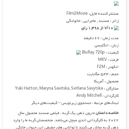
منتشر کننده فایل: Film2Movie
ژانر : مستند , ماجرایی , خانوادگی
۷/۱۰ از ۱,۴۹۸ رای
مدت زمان : ۶۷ دقیقه
زبان : انگلیسی
کیفیت : BluRay 720p
فرمت : MKV
انکودر : F2M
حجم : ۵۴۴ مگابایت
محصول : آمریکا
ستارگان : Yuki Hattori, Maryna Savitska, Svitlana Savytska
کارگردان : Andy Mitchell
لینک‌های مرتبط : جستجوی زیرنویس – کیفیت‌های دیگر
خلاصه داستان :
درون ذهن یک گربه ، فیلمی مستند محصول سال
۲۰۲۲ به کارگردانی اندی میچل می‌باشد. متخصصان گربه ما را وارد
ذهن گربه سانان می کنند تا توانایی های حقیقی این حیوان خانگی