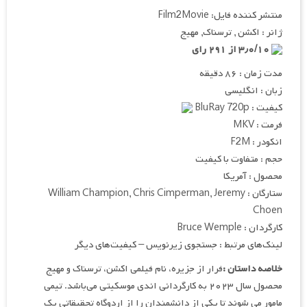
منتشر کننده فایل: Film2Movie
ژانر : اکشن , ترسناک, مهیج
۳٫۰/۱۰ از ۲۹۱ رای
مدت زمان : ۸۶ دقیقه
زبان : انگلیسی
کیفیت : BluRay 720p
فرمت : MKV
انکودر : F2M
حجم : متفاوت با کیفیت
محصول : آمریکا
ستارگان : William Champion, Chris Cimperman, Jeremy
Choen
کارگردان : Bruce Wemple
لینک‌های مرتبط : جستجوی زیرنویس – کیفیت‌های دیگر
خلاصه داستان :
فرار از جزیره، نام فیلمی اکشن، ترسناک و مهیج
محصول سال ۲۰۲۳ به کارگردانی اندی موسکیتی می‌باشد. تیمی
مامور می شوند تا یکی از دانشمندان را از اردوگاه تحقیقاتی یک