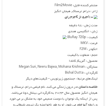
منتشر کننده فایل: Film2Movie
ژانر : درام, ترسناک, هیجان انگیز
۵٫۳/۱۰ از ۳٫۳K رای
مدت زمان : ۹۸ دقیقه
زبان : انگلیسی, هندی
کیفیت : BluRay 720p
فرمت : MKV
انکودر : F2M
حجم : متفاوت با کیفیت
محصول : آمریکا, کانادا
ستارگان : Megan Suri, Neeru Bajwa, Mohana Krishnan
کارگردان : Bishal Dutta
لینک‌های مرتبط : جستجوی زیرنویس – کیفیت‌های دیگر
خلاصه داستان :
در درون زندگی می کند، نام فیلمی درام، ترسناک و
هیجان انگیز محصول سال ۲۰۲۳ به کارگردانی بیشال دوتا می‌باشد.
پس از اینکه یک نوجوان با دوست صمیمی خود به مشکل بر می خورد
و رابطه آنها قطع می شود، او به طور ناخواسته یک نیروی شیطانی و