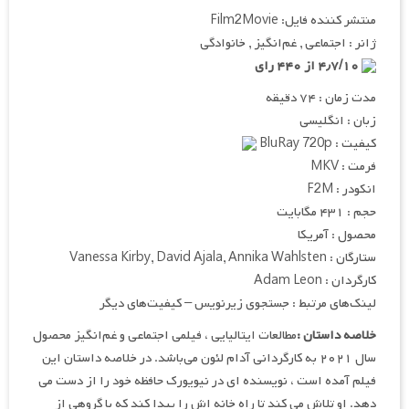
منتشر کننده فایل: Film2Movie
ژانر : اجتماعی , غم‌انگیز , خانوادگی
۴٫۷/۱۰ از ۴۴۰ رای
مدت زمان : ۷۴ دقیقه
زبان : انگلیسی
کیفیت : BluRay 720p
فرمت : MKV
انکودر : F2M
حجم : ۴۳۱ مگابایت
محصول : آمریکا
ستارگان : Vanessa Kirby, David Ajala, Annika Wahlsten
کارگردان : Adam Leon
لینک‌های مرتبط : جستجوی زیرنویس – کیفیت‌های دیگر
خلاصه داستان :
مطالعات ایتالیایی ، فیلمی اجتماعی و غم‌انگیز محصول
سال ۲۰۲۱ به کارگردانی آدام لئون می‌باشد. در خلاصه داستان این
فیلم آمده است ، نویسنده ای در نیویورک حافظه خود را از دست می
دهد. او تلاش می کند تا راه خانه اش را پیدا کند که با گروهی از