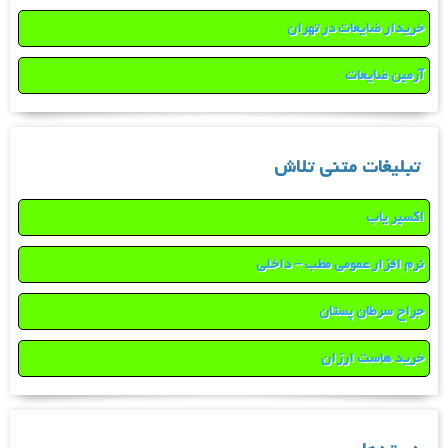
خریدار ضایعات در تهران
آرمین ضایعات
تبلیغات متنی تلاش
اکسیر یاب
نرم افزار عمومی مطب – داخلی
جراح سرطان پستان
خرید هاست ارزان