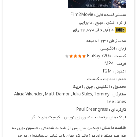
منتشر کننده فایل: Film2Movie
ژانر : اکشن , مهیج , ماجرایی
۶٫۸/۱۰ از ۹۳,۰۷۰ رای
مدت زمان : ۱۲۳ دقیقه
زبان : انگلیسی
کیفیت : BluRay 720p
فرمت : MP4
انکودر : F2M
حجم : متفاوت با کیفیت
محصول : انگلیس , چین , آمریکا
ستارگان : Alicia Vikander, Matt Damon, Julia Stiles, Tommy
Lee Jones
کارگردان : Paul Greengrass
لینک های مرتبط : جستجوی زیرنویس – کیفیت های دیگر
خلاصه داستان :
چندین سال پس از ناپدید شدنش ، جیسون بورن به
طور غیر منتظره‌ای در زمانی که جهان با بی‌ثباتی بی‌سابقه‌ای مواجه