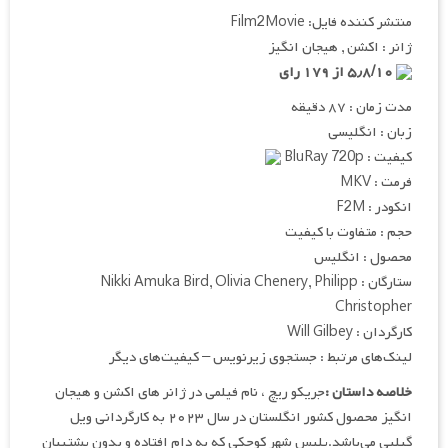
منتشر کننده فایل: Film2Movie
ژانر : اکشن , هیجان انگیز
۵٫۸/۱۰ از ۱۷۹ رای
مدت زمان : ۸۷ دقیقه
زبان : انگلیسی
کیفیت : BluRay 720p
فرمت : MKV
انکودر : F2M
حجم : متفاوت با کیفیت
محصول : انگلیس
ستارگان : Nikki Amuka Bird, Olivia Chenery, Philipp
Christopher
کارگردان : Will Gilbey
لینک‌های مرتبط : جستجوی زیرنویس – کیفیت‌های دیگر
خلاصه داستان :
جریکو ریچ ، نام فیلمی در ژانر های اکشن و هیجان
انگیز محصول کشور انگلستان در سال ۲۰۲۳ به کارگردانی ویل
گیلبی می‌باشد.پلیس شهر کوچکی که به دام افتاده و بدون پشتیبان