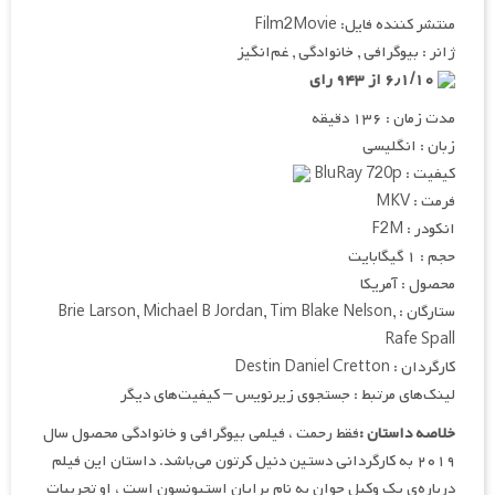
منتشر کننده فایل: Film2Movie
ژانر : بیوگرافی , خانوادگی , غم‌انگیز
۶٫۱/۱۰ از ۹۴۳ رای
مدت زمان : ۱۳۶ دقیقه
زبان : انگلیسی
کیفیت : BluRay 720p
فرمت : MKV
انکودر : F2M
حجم : ۱ گیگابایت
محصول : آمریکا
ستارگان : Brie Larson, Michael B Jordan, Tim Blake Nelson,
Rafe Spall
کارگردان : Destin Daniel Cretton
لینک‌های مرتبط : جستجوی زیرنویس – کیفیت‌های دیگر
خلاصه داستان :
فقط رحمت ، فیلمی بیوگرافی و خانوادگی محصول سال
۲۰۱۹ به کارگردانی دستین دنیل کرتون می‌باشد. داستان این فیلم
درباره‌ی یک وکیل جوان به نام برایان استیونسون است ، او تجربیات