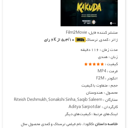
منتشر کننده فایل: Film2Movie
ژانر : کمدی, ترسناک
۵٫۴/۱۰ از ۶K رای
مدت زمان : ۱۱۶ دقیقه
زبان : هندی
کیفیت :
فرمت : MP4
انکودر : F2M
حجم : متفاوت با کیفیت
محصول : هندوستان
ستارگان : Riteish Deshmukh, Sonakshi Sinha, Saqib Saleem
کارگردان : Aditya Sarpotdar
لینک‌های مرتبط : کیفیت‌های دیگر
خلاصه داستان :
کاکودا، نام فیلمی ترسناک و کمدی محصول سال