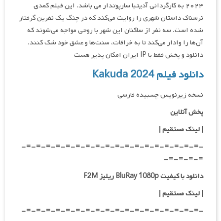
۲۰۲۴ به کارگردانی آدیتیا سارپوتدار می باشد. این فیلم کمدی
ترسناک داستان شهری را روایت می‌کند که در چنگ یک نفرین گرفتار
شده است. سه نفر از ساکنان این شهر با روحی مواجه می‌شوند که
آن‌ها را وادار می‌کند تا به خرافات، سنت‌ها و عشق خود شک کنند.
دانلود و پخش فقط با IP ایران امکان پذیر هست
دانلود فیلم Kakuda 2024
نسخه زیرنویس چسبیده فارسی
پخش آنلاین
| لینک مستقیم
|
-=-=-=-=-=-=-=-=-=-=-=-=-=-=-=-=-=-=-
=-=-=-=-
دانلود با کیفیت BluRay 1080p ریلیز F2M
|
لینک مستقیم
|
-=-=-=-=-=-=-=-=-=-=-=-=-=-=-=-=-=-=-