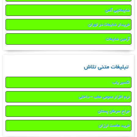
ضایعاتچی آهن
خریدار ضایعات در تهران
آرمین ضایعات
تبلیغات متنی تلاش
اکسیر یاب
نرم افزار عمومی مطب – داخلی
جراح سرطان پستان
خرید هاست ارزان