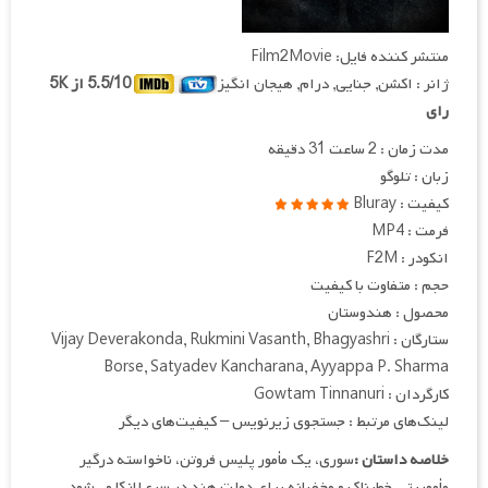
منتشر کننده فایل: Film2Movie
ژانر : اکشن, جنایی, درام, هیجان انگیز
5.5/10 از 5K
رای
مدت زمان : 2 ساعت 31 دقیقه
زبان : تلوگو
کیفیت : Bluray
فرمت : MP4
انکودر : F2M
حجم : متفاوت با کیفیت
محصول : هندوستان
ستارگان : Vijay Deverakonda, Rukmini Vasanth, Bhagyashri
Borse, Satyadev Kancharana, Ayyappa P. Sharma
کارگردان : Gowtam Tinnanuri
لینک‌های مرتبط : جستجوی زیرنویس – کیفیت‌های دیگر
خلاصه داستان :
سوری، یک مأمور پلیس فروتن، ناخواسته درگیر
مأموریتی خطرناک و مخفیانه برای دولت هند در سری‌لانکا می‌شود.