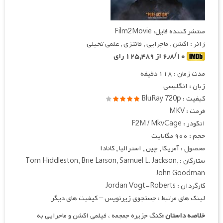
منتشر کننده فایل: Film2Movie
ژانر : اکشن , ماجرایی , فانتزی , علمی تخیلی
۶٫۸/۱۰ از ۱۲۵,۴۸۹ رای
مدت زمان : ۱۱۸ دقیقه
زبان : انگلیسی
کیفیت : BluRay 720p
فرمت : MKV
انکودر : F2M / MkvCage
حجم : ۹۰۰ مگابایت
محصول : آمریکا , چین , استرالیا , کانادا
ستارگان : Tom Hiddleston, Brie Larson, Samuel L. Jackson,
John Goodman
کارگردان : Jordan Vogt-Roberts
لینک های مرتبط : جستجوی زیرنویس – کیفیت های دیگر
خلاصه داستان :
کنگ جزیره جمجمه ، فیلمی اکشن و ماجرایی به