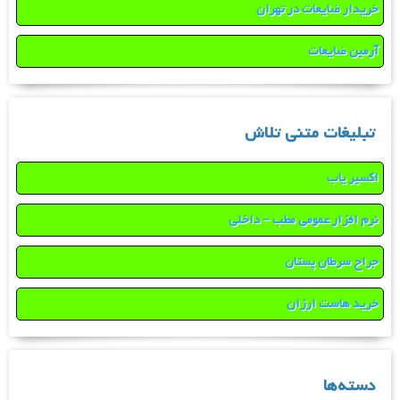
خریدار ضایعات در تهران
آرمین ضایعات
تبلیغات متنی تلاش
اکسیر یاب
نرم افزار عمومی مطب – داخلی
جراح سرطان پستان
خرید هاست ارزان
دسته‌ها