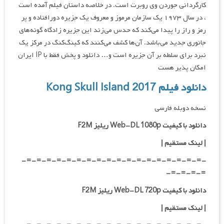
کارگردانی جوردن وی روبرت است. در خلاصه داستان فیلم آمده است
، در سال ۱۹۷۳ یک سازمان مرموز و معروف یک جزیره دورافتاده و پر
رمز و راز را پیدا می‌کند که حدس می‌زند این جزیره زادگاه گونه‌های
جانوری جدید می‌باشد. آن‌ها کشف می‌کنند که کینگ‌کنگ در مرکز یک
نبرد برای سلطه بر آن جزیره است و… دانلود و پخش فقط با IP ایران
امکان پذیر هست
دانلود فیلم Kong Skull Island 2017
نسخه دوبله فارسی
دانلود با کیفیت Web-DL 1080p ریلیز F2M
|
لینک مستقیم
|
-=-=-=-=-=-=-=-=-=-=-=-=-=-=-=-=-=-=-
=-=-=-=-
دانلود با کیفیت Web-DL 720p ریلیز F2M
|
لینک مستقیم
|