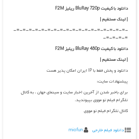
دانلود با کیفیت BluRay 720p ریلیز F2M
| لینک مستقیم
|
-=-=-=-=-=-=-=-=-=-=-=-=-=-=-=-=-=-=-
=-=-=-=-
دانلود با کیفیت BluRay 480p ریلیز F2M
| لینک مستقیم
|
دانلود و پخش فقط با IP ایران امکان پذیر هست
پیشنهادات سایت:
برای باخبر شدن از آخرین اخبار سایت و سینمای جهان ، به کانال
تلگرام فیلم تو مووی بپیوندید.
کانال تلگرام فیلم تو مووی
دانلود فیلم خارجی
miofun