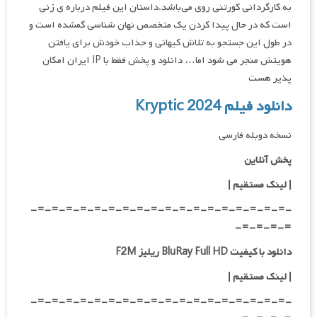
به کارگردانی کورتنی روی می‌باشد.داستان این فیلم درباره ی زنی
است که در حال پیدا کردن یک متخصص نهان شناسی گمشده است و
در طول این جستجو به تلاش کیهانی و جذاب خودش برای یافتن
هویتش منجر می شود اما… دانلود و پخش فقط با IP ایران امکان
پذیر هست
دانلود فیلم Kryptic 2024
نسخه دوبله فارسی
پخش آنلاین
| لینک مستقیم
|
-=-=-=-=-=-=-=-=-=-=-=-=-=-=-=-=-=-=-
=-=-=-=-
دانلود با کیفیت BluRay Full HD ریلیز F2M
|
لینک مستقیم
|
-=-=-=-=-=-=-=-=-=-=-=-=-=-=-=-=-=-=-