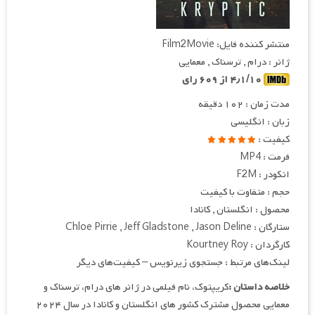
منتشر کننده فایل: Film2Movie
ژانر : درام , ترسناک , معمایی
۴٫۱/۱۰ از ۶۰۹ رای
مدت زمان : ۱۰۲ دقیقه
زبان : انگلیسی
کیفیت :
فرمت : MP4
انکودر : F2M
حجم : متفاوت با کیفیت
محصول : انگلستان , کانادا
ستارگان : Chloe Pirrie , Jeff Gladstone , Jason Deline
کارگردان : Kourtney Roy
لینک‌های مرتبط : جستجوی زیرنویس – کیفیت‌های دیگر
خلاصه داستان :
کریپتوک، نام فیلمی در ژانر های درام، ترسناک و
معمایی محصول مشترک کشور های انگلستان و کانادا در سال ۲۰۲۴