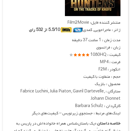
منتشر کننده فایل: Film2Movie
ژانر : ماجراجویی, کمدی
5.5/10 از 532 رای
مدت زمان : 1 ساعت 37 دقیقه
زبان : فرانسوی
کیفیت : 1080HQ
فرمت : MP4
انکودر : F2M
حجم : متفاوت با کیفیت
محصول : بلژیک
ستارگان : Fabrice Luchini, Julia Piaton, Gavril Dartevelle,
Johann Dionnet
کارگردان : Barbara Schulz
لینک‌های مرتبط : جستجوی زیرنویس – کیفیت‌های دیگر
خلاصه داستان :
یک باستان‌شناس همراه خانواده‌اش در پاریس به
دنبال گنج خئوپُس می‌گردد؛ آن‌ها سرنخ‌هایی را دنبال می‌کنند که او