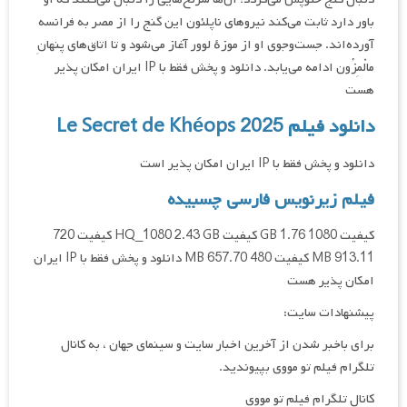
باور دارد ثابت می‌کند نیروهای ناپلئون این گنج را از مصر به فرانسه
آورده‌اند. جست‌وجوی او از موزهٔ لوور آغاز می‌شود و تا اتاق‌های پنهانِ
مالْمِزُون ادامه می‌یابد. دانلود و پخش فقط با IP ایران امکان پذیر
هست
دانلود فیلم Le Secret de Khéops 2025
دانلود و پخش فقط با IP ایران امکان پذیر است
فیلم زیرنویس فارسی چسبیده
کیفیت 1080 1.76 GB کیفیت HQ_1080 2.43 GB کیفیت 720
913.11 MB کیفیت 480 657.70 MB دانلود و پخش فقط با IP ایران
امکان پذیر هست
پیشنهادات سایت:
برای باخبر شدن از آخرین اخبار سایت و سینمای جهان ، به کانال
تلگرام فیلم تو مووی بپیوندید.
کانال تلگرام فیلم تو مووی