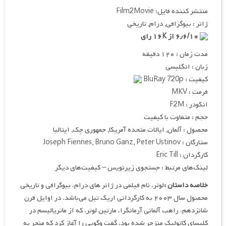
منتشر کننده فایل: Film2Movie
ژانر : بیوگرافی, درام, تاریخی
۶٫۶/۱۰ از ۱۶K رای
مدت زمان : ۱۲۰ دقیقه
زبان : انگلیسی
کیفیت : BluRay 720p
فرمت : MKV
انکودر : F2M
حجم : متفاوت با کیفیت
محصول : آلمان, ایالات متحده آمریکا, جمهوری چک, ایتالیا
ستارگان : Joseph Fiennes, Bruno Ganz, Peter Ustinov
کارگردان : Eric Till
لینک‌های مرتبط : جستجوی زیرنویس – کیفیت‌های دیگر
خلاصه داستان :
لوتر، نام فیلمی در ژانر های درام، بیوگرافی و تاریخی
محصول سال ۲۰۰۳ به کارگردانی اریک تیل می‌باشد. در اوایل قرن
شانزدهم، راهب آلمانی آرمانگرا، مارتین لوتر، که از ماتریالیسم در
کلیسای کاتولیک منزجر شده بود، گفت وگویی را آغاز کرد که منجر به