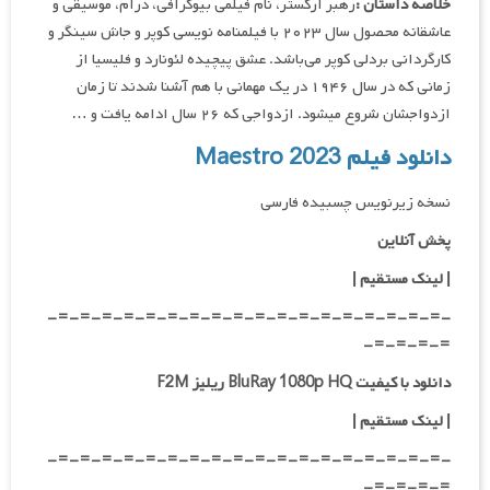
خلاصه داستان :
رهبر ارکستر، نام فیلمی بیوگرافی، درام، موسیقی و
عاشقانه محصول سال ۲۰۲۳ با فیلمنامه نویسی کوپر و جاش سینگر و
کارگردانی بردلی کوپر می‌باشد. عشق پیچیده لئونارد و فلیسیا از
زمانی که در سال ۱۹۴۶ در یک مهمانی با هم آشنا شدند تا زمان
ازدواجشان شروع میشود. ازدواجی که ۲۶ سال ادامه یافت و …
دانلود فیلم Maestro 2023
نسخه زیرنویس چسبیده فارسی
پخش آنلاین
| لینک مستقیم
|
-=-=-=-=-=-=-=-=-=-=-=-=-=-=-=-=-=-=-
=-=-=-=-
دانلود با کیفیت BluRay 1080p HQ ریلیز F2M
|
لینک مستقیم
|
-=-=-=-=-=-=-=-=-=-=-=-=-=-=-=-=-=-=-
=-=-=-=-