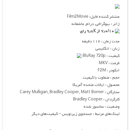
منتشر کننده فایل: Film2Movie
ژانر : بیوگرافی, درام, عاشقانه
۷٫۰/۱۰ از ۹٫۸K رای
مدت زمان : ۱۱۶ دقیقه
زبان : انگلیسی
کیفیت : BluRay 720p
فرمت : MKV
انکودر : F2M
حجم : متفاوت با کیفیت
محصول : ایالات متحده آمریکا
ستارگان : Carey Mulligan, Bradley Cooper, Matt Bomer
کارگردان : Bradley Cooper
وضعیت : سانسور شده
لینک‌های مرتبط : جستجوی زیرنویس – کیفیت‌های دیگر