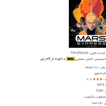
ده فایل: Film2Movie
 انیمیشن, اکشن, معمایی
۷٫۵/۱۰ از ۴K رای
 ۸۸ دقیقه
 فرانسوی
 :
MP
F2M
متفاوت با کیفیت
 : فرانسه