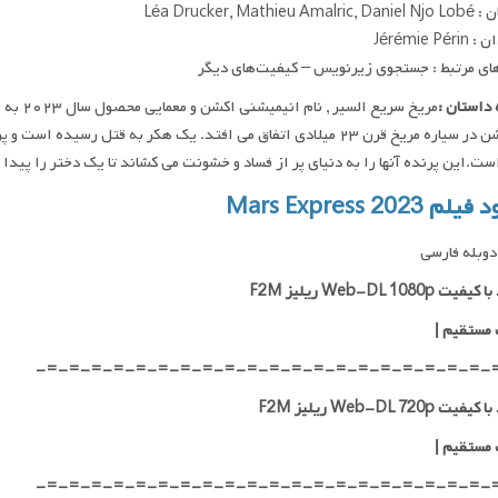
Léa Drucker, Mathieu 
Jérémie Pé
ای مرتبط : جستجوی زیرنویس – کیفیت‌های دیگر
داستان :
مریخ سر
انیمیشن در سیاره مریخ قرن ۲۳ میلادی اتفاق می افتد. یک هکر به قت
.این پرنده آنها را به دنیای پر از فساد و خشونت می کشاند تا یک دختر را پیدا کنند… دانلود و پخ
م Mars Express 2023
وبله فارسی
ت Web-DL 1080p ریلیز F2M
 مستقیم
|
-=-=-=-=-=-=-=-=-=-=-=-=-=-=-=-=-=-=-=-=-
ت Web-DL 720p ریلیز F2M
 مستقیم
|
-=-=-=-=-=-=-=-=-=-=-=-=-=-=-=-=-=-=-=-=-