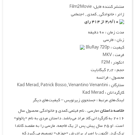
منتشر کننده فایل: Film2Movie
ژانر : خانوادگی , کمدی , اجتماعی
۴٫۹/۱۰ از ۴۱۴ رای
مدت زمان : ۹۰ دقیقه
زبان : فارسی
کیفیت : BluRay 720p
فرمت : MKV
انکودر : F2M
حجم : ۲٫۲ گیگابایت
محصول : فرانسه
ستارگان : Kad Merad, Patrick Bosso, Venantino Venantini
کارگردانان : Kad Merad
لینک‌های مرتبط : جستجوی زیرنویس – کیفیت‌های دیگر
خلاصه داستان :
مارسی ، نام فیلمی کمدی و خانوادگی محصول سال
۲۰۱۶ به کارگردانی کاد مراد می‌باشد. داستان مردی به نام «پائولو»
است. او ۲۵ سال پیش پس از یک فاجعه، مارسی را به مقصد کانادا
ترک کرد. اکنون با اصرار برادرش «جوزف» تصمیم می گیرد که