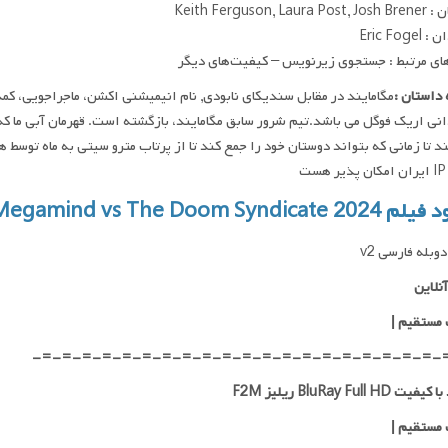
Keith Ferguson, Lau
Eric Foge
ای مرتبط : جستجوی زیرنویس – کیفیت‌های دیگر
داستان :
انی اریک فوگل می باشد.تیم شرور سابق مگامایند، بازگشته است. قهرمان آبی ما که
د تا زمانی که بتواند دوستان خود را جمع کند تا از پرتاب مترو سیتی به ماه توس
ست
Megamind vs The Doom Syndicate 
وبله فارسی v2
نلاین
 مستقیم
|
-=-=-=-=-=-=-=-=-=-=-=-=-=-=-=-=-=-=-=-=-
 BluRay Full HD ریلیز F2M
 مستقیم
|