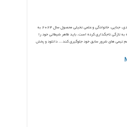
مگامایند در مقابل سندیکای نابودی, نام انیمیشنی اکشن، ماجراجویی، کمدی، جنایی، خانوادگی و علمی تخیلی محصول سال ۲۰۲۴ به
 به تازگی تاجگذاری کرده است، باید ظاهر شیطانی خود را
ط هم تیمی های شرور سابق خود جلوگیری کند… دانلود و پخش