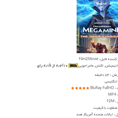
ده فایل: Film2Movie
 انیمیشن, اکشن, ماجراجویی
۲٫۲/۱۰ از ۲٫۱k رای
 ۸۳ دقیقه
 انگلیسی
BluRay
MP
F2M
متفاوت با کیفیت
: ایالات متحده آمریکا, هند