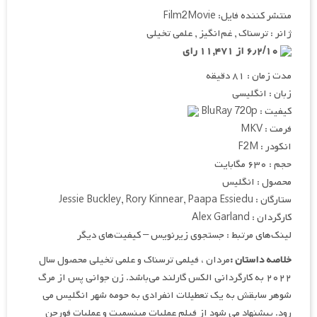
منتشر کننده فایل: Film2Movie
ژانر : ترسناک , غم‌انگیز , علمی تخیلی
۶٫۲/۱۰ از ۱۱,۴۷۱ رای
مدت زمان : ۸۱ دقیقه
زبان : انگلیسی
کیفیت : BluRay 720p
فرمت : MKV
انکودر : F2M
حجم : ۶۳۰ مگابایت
محصول : انگلیس
ستارگان : Jessie Buckley, Rory Kinnear, Paapa Essiedu
کارگردان : Alex Garland
لینک‌های مرتبط : جستجوی زیرنویس – کیفیت‌های دیگر
خلاصه داستان :
مردان ، فیلمی ترسناک و علمی تخیلی محصول سال
۲۰۲۲ به کارگردانی الکس گارلند می‌باشد. زن جوانی پس از مرگ
شوهر سابقش به یک تعطیلات انفرادی به حومه شهر انگلیس می
رود. پیشنهاد می شود از فیلم عملیات مینسمیت و عملبات فورچن