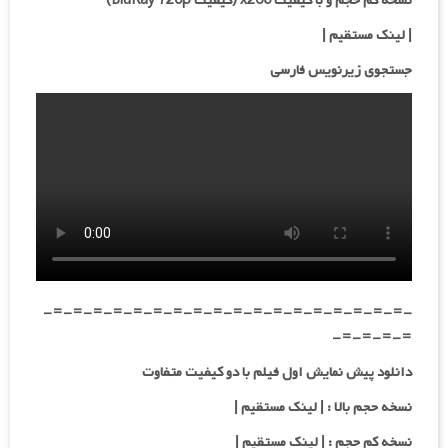
نسخه کم حجم و با کیفیت x265 (کیفیت BluRay 720p)
| لینک مستقیم |
جستجوی زیرنویس فارسی
-=-=-=-=-=-=-=-=-=-=-=-=-=-=-=-=-=-=-
=-=-=-=-
دانلود پیش نمایش اول فیلم با دو کیفیت متفاوت
نسخه حجم بالا : | لینک مستقیم |
نسخه کم حجم : | لینک مستقیم |