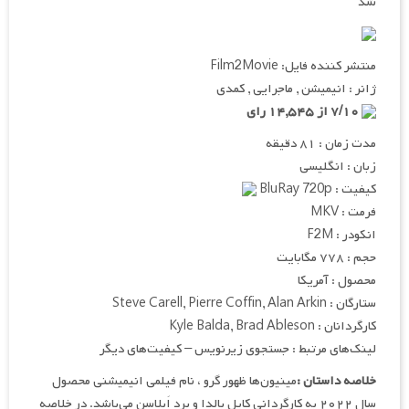
شد
منتشر کننده فایل: Film2Movie
ژانر : انیمیشن , ماجرایی , کمدی
۷/۱۰ از ۱۴,۵۴۵ رای
مدت زمان : ۸۱ دقیقه
زبان : انگلیسی
کیفیت : BluRay 720p
فرمت : MKV
انکودر : F2M
حجم : ۷۷۸ مگابایت
محصول : آمریکا
ستارگان : Steve Carell, Pierre Coffin, Alan Arkin
کارگردانان : Kyle Balda, Brad Ableson
لینک‌های مرتبط : جستجوی زیرنویس – کیفیت‌های دیگر
خلاصه داستان :
مینیون‌ها ظهور گرو ، نام فیلمی انیمیشنی محصول
سال ۲۰۲۲ به کارگردانی کایل بالدا و برد اَبلاسن می‌باشد. در خلاصه