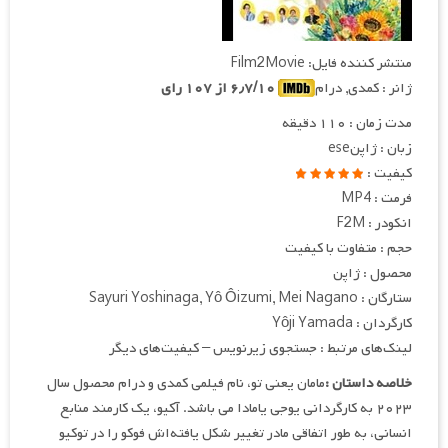
منتشر کننده فایل: Film2Movie
ژانر : کمدی, درام
۶٫۷/۱۰ از ۱۰۷ رای
مدت زمان : ۱۱۰ دقیقه
زبان : ژاپنese
کیفیت :
فرمت : MP4
انکودر : F2M
حجم : متفاوت با کیفیت
محصول : ژاپن
ستارگان : Sayuri Yoshinaga, Yô Ôizumi, Mei Nagano
کارگردان : Yôji Yamada
لینک‌های مرتبط : جستجوی زیرنویس – کیفیت‌های دیگر
خلاصه داستان :
مامان یعنی تو، نام فیلمی کمدی و درام محصول سال
۲۰۲۳ به کارگردانی یوجی یامادا می باشد. آکیو، یک کارمند منابع
انسانی، به طور اتفاقی مادر تغییر شکل یافته‌اش فوکو را در توکیو