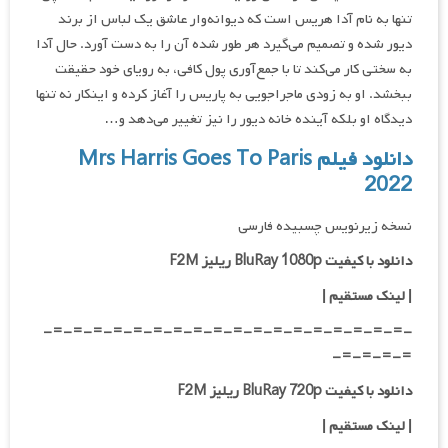
تنها به نام آدا هریس است که دیوانه‌وار عاشق یک لباس از برند
دیور شده و تصمیم می‌گیرد هر طور شده آن را به دست آورد. حال آدا
به سختی کار می‌کند تا با جمع‌آوری پول کافی، به رویای خود حقیقت
ببخشد. او به زودی ماجراجویی به پاریس را آغاز کرده و اینکار نه تنها
دیدگاه او بلکه آینده خانه دیور را نیز تغییر می‌دهد و…
دانلود فیلم Mrs Harris Goes To Paris
2022
نسخه زیرنویس چسبیده فارسی
دانلود با کیفیت BluRay 1080p ریلیز F2M
|
لینک مستقیم
|
-=-=-=-=-=-=-=-=-=-=-=-=-=-=-=-=-=-=-
=-=-=-=-
دانلود با کیفیت BluRay 720p ریلیز F2M
| لینک مستقیم
|