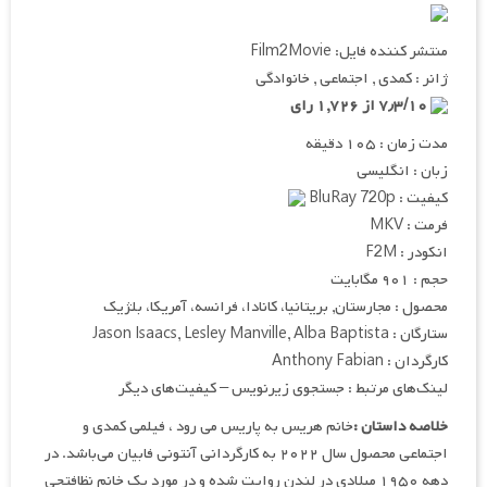
منتشر کننده فایل: Film2Movie
ژانر : کمدی , اجتماعی , خانوادگی
۷٫۳/۱۰ از ۱,۷۲۶ رای
مدت زمان : ۱۰۵ دقیقه
زبان : انگلیسی
کیفیت : BluRay 720p
فرمت : MKV
انکودر : F2M
حجم : ۹۰۱ مگابایت
محصول : مجارستان, بریتانیا، کانادا، فرانسه، آمریکا، بلژیک
ستارگان : Jason Isaacs, Lesley Manville, Alba Baptista
کارگردان : Anthony Fabian
لینک‌های مرتبط : جستجوی زیرنویس – کیفیت‌های دیگر
خلاصه داستان :
خانم هریس به پاریس می رود ، فیلمی کمدی و
اجتماعی محصول سال ۲۰۲۲ به کارگردانی آنتونی فابیان می‌باشد. در
دهه ۱۹۵۰ میلادی در لندن روایت شده و در مورد یک خانم نظافتچی