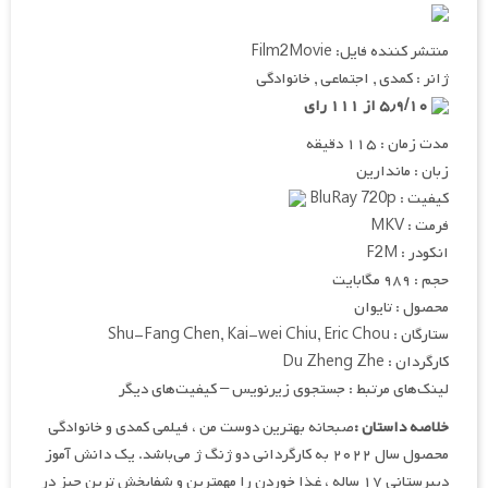
منتشر کننده فایل: Film2Movie
ژانر : کمدی , اجتماعی , خانوادگی
۵٫۹/۱۰ از ۱۱۱ رای
مدت زمان : ۱۱۵ دقیقه
زبان : ماندارین
کیفیت : BluRay 720p
فرمت : MKV
انکودر : F2M
حجم : ۹۸۹ مگابایت
محصول : تایوان
ستارگان : Shu-Fang Chen, Kai-wei Chiu, Eric Chou
کارگردان : Du Zheng Zhe
لینک‌های مرتبط : جستجوی زیرنویس – کیفیت‌های دیگر
خلاصه داستان :
صبحانه بهترین دوست من ، فیلمی کمدی و خانوادگی
محصول سال ۲۰۲۲ به کارگردانی دو ژنگ ژ می‌باشد. یک دانش آموز
دبیرستانی ۱۷ ساله ، غذا خوردن را مهمترین و شفابخش ترین چیز در