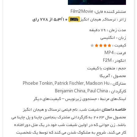
منتشر کننده فایل: Film2Movie
ژانر : ترسناک, هیجان انگیز
۵٫۳/۱۰ از ۷۷۸ رای
مدت زمان : ۷۹ دقیقه
زبان : انگلیسی
کیفیت :
فرمت : MP4
انکودر : F2M
حجم : متفاوت با کیفیت
محصول : آمریکا
ستارگان : Phoebe Tonkin, Patrick Fischler, Madison Hu
کارگردان : Benjamin China, Paul China
لینک‌های مرتبط : جستجوی زیرنویس – کیفیت‌های دیگر
خلاصه داستان :
شیفت شب، نام فیلمی ترسناک و هیجان انگیز
محصول سال ۲۰۲۳ به کارگردانی مشترک بنجامین چاینا و پل چاینا می
باشد. زن جوانی که در اولین شیفت شب خود در یک متل دورافتاده
کار می کند، شروع به مشکوک شدن می کند که توسط یک شخصیت