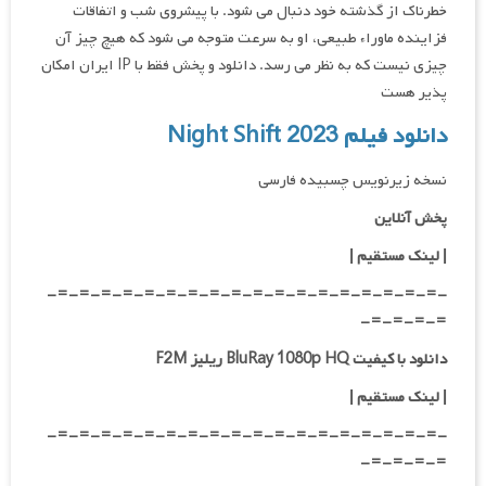
خطرناک از گذشته خود دنبال می شود. با پیشروی شب و اتفاقات
فزاینده ماوراء طبیعی، او به سرعت متوجه می شود که هیچ چیز آن
چیزی نیست که به نظر می رسد. دانلود و پخش فقط با IP ایران امکان
پذیر هست
دانلود فیلم Night Shift 2023
نسخه زیرنویس چسبیده فارسی
پخش آنلاین
| لینک مستقیم
|
-=-=-=-=-=-=-=-=-=-=-=-=-=-=-=-=-=-=-
=-=-=-=-
دانلود با کیفیت BluRay 1080p HQ ریلیز F2M
|
لینک مستقیم
|
-=-=-=-=-=-=-=-=-=-=-=-=-=-=-=-=-=-=-
=-=-=-=-