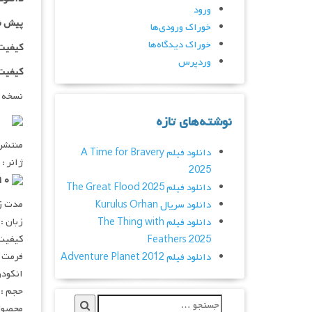
ورود
پیش ن
خوراک ورودی‌ها
خوراک دیدگاه‌ها
کیفیت ۷۲۰p اضافه
وردپرس
کیفیت ۱۰۸۰p اضاف
نسخه 
نوشته‌های تازه
منتشر کنن
دانلود فیلم A Time for Bravery
ژانر :
2025
۷٫۲/۱۰ از ۵۶,۱۱۹ رای
دانلود فیلم The Great Flood 2025
مدت زمان :
دانلود سریال Kurulus Orhan
زبان :
دانلود فیلم The Thing with
کیفیت :  720p
Feathers 2025
فرمت : V
دانلود فیلم Adventure Planet 2012
انکودر : 
حجم : ۹۷۰ مگابای
محصول 