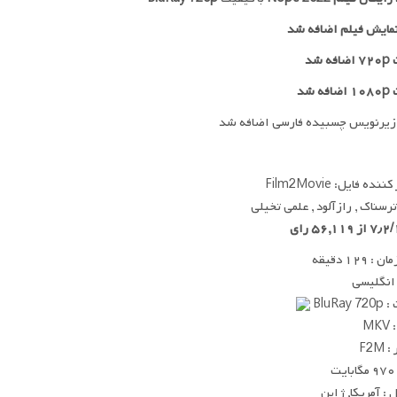
مایش فیلم اضافه شد
 شد
ه شد
زیرنویس چسبیده فارسی اضافه شد
ده فایل: Film2Movie
 ترسناک , رازآلود , علمی تخیلی
 ۱۲۹ دقیقه
 انگلیسی
BluRay
MK
F2M
ت
: آمریکا, ژاپن