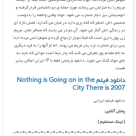
مریم را به منزلش می رساند مورد حمله ی دو ناشناس قرار گرفته و
اتومبیلش نیز دچار خسارت می شود. جواد وقتی واقعه را با دوست
صمیمی اش اصغر که کله پزی دارد در میان می گذارد، فصل تازه ای
در زندگی اش آغاز می شود. آن دو در می یابند که مسافر شان، مریم
زن پول داری است که قبلاً دوبار ازدواج کرده و شوهرانش مرده اند!
پس برای خسارت نزد پدر مریم می روند، اما او آنها را به فرد دیگری
به نام مقدم پور معرفی می کند که پدر نیما است جوانی که باید به
جای جواد کتک می خورد. دانلود و پخش فقط با IP ایران امکان پذیر
هست
دانلود فیلم Nothing is Going on in the
City There is 2007
دانلود فیلم ایرانی
پخش آنلاین
| لینک مستقیم |
-=-=-=-=-=-=-=-=-=-=-=-=-=-=-=-=-=-=-