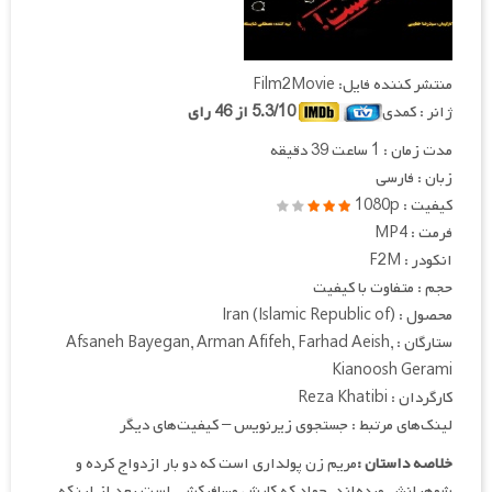
منتشر کننده فایل: Film2Movie
ژانر : کمدی
5.3/10 از 46 رای
مدت زمان : 1 ساعت 39 دقیقه
زبان : فارسی
کیفیت : 1080p
فرمت : MP4
انکودر : F2M
حجم : متفاوت با کیفیت
محصول : Iran (Islamic Republic of)
ستارگان : Afsaneh Bayegan, Arman Afifeh, Farhad Aeish,
Kianoosh Gerami
کارگردان : Reza Khatibi
لینک‌های مرتبط : جستجوی زیرنویس – کیفیت‌های دیگر
خلاصه داستان :
مریم زن پولداری است که دو بار ازدواج کرده و
شوهرانش مرده‌اند. جواد که کارش مسافرکشی است بعد از اینکه