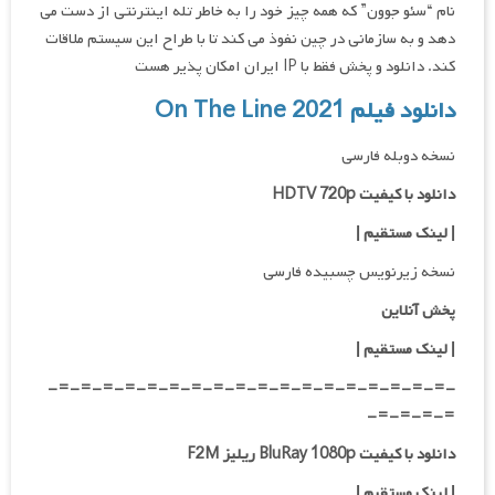
نام “سئو جوون” که همه چیز خود را به خاطر تله اینترنتی از دست می
دهد و به سازمانی در چین نفوذ می کند تا با طراح این سیستم ملاقات
کند. دانلود و پخش فقط با IP ایران امکان پذیر هست
دانلود فیلم On The Line 2021
نسخه دوبله فارسی
دانلود با کیفیت HDTV 720p
| لینک مستقیم |
نسخه زیرنویس چسبیده فارسی
پخش آنلاین
| لینک مستقیم
|
-=-=-=-=-=-=-=-=-=-=-=-=-=-=-=-=-=-=-
=-=-=-=-
دانلود با کیفیت BluRay 1080p ریلیز F2M
|
لینک مستقیم
|