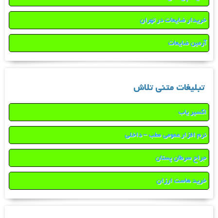
خریدار ضایعات در تهران
آرمین ضایعات
تبلیغات متنی تلاش
اکسیر یاب
نرم افزار عمومی مطب – داخلی
جراح سرطان پستان
خرید هاست ارزان