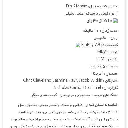
منتشر کننده فایل: Film2Movie
ژانر : کوتاه , ترسناک , علمی تخیلی
۷/۱۰ از ۳۰ رای
مدت زمان : ۱۰ دقیقه
زبان : انگلیسی
کیفیت : BluRay 720p
فرمت : MKV
انکودر : F2M
حجم : ۵۰ مگابایت
محصول : آمریکا
ستارگان : Chris Cleveland, Jasmine Kaur, Jacob Witkin
کارگردان : Nicholas Camp, Don Thiel
لینک‌های مرتبط : جستجوی زیرنویس – کیفیت‌های دیگر
خلاصه داستان :
مدار ، فیلمی ترسناک و علمی تخیلی محصول سال
۲۰۱۹ به کارگردانی نیکلاس کمپ و دون تیل می‌باشد. در خلاصه
داستان این فیلم آمده است ، یک مرد جوان به همراه مردی سالخورده
در یک سفینه فضایی در مدار هستند، اما به زودی با یک مشکل روبرو