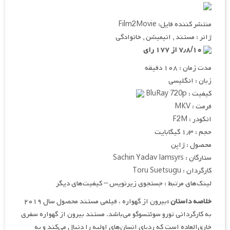
منتشر کننده فایل: Film2Movie
ژانر : مستند , انیمیشن , خانوادگی
۷٫۸/۱۰ از ۱۷۷ رای
مدت زمان : ۱۰۸ دقیقه
زبان : انگلیسی
کیفیت : BluRay 720p
فرمت : MKV
انکودر : F2M
حجم : ۱٫۳ گیگابایت
محصول : ژاپن
ستارگان : Sachin Yadav Iamsyrs
کارگردان : Toru Suetsugu
لینک‌های مرتبط : جستجوی زیرنویس – کیفیت‌های دیگر
خلاصه داستان :
بیرون از گهواره ، فیلمی مستند محصول سال ۲۰۱۹
به کارگردانی تورو سوئتسوگو می‌باشد. مستند بیرون از گهواره سفری
خارق‌العاده است که ردپای انسان‌های اولیه را دنبال می‌کند و به