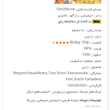
منتشر کننده فایل: Film2Movie
ژانر : انیمیشن , رازآلود , فانتزی
۷٫۷/۱۰ از ۶۳,۴۷۰ رای
مدت زمان : ۹۱ دقیقه
زبان : ژاپنی
کیفیت : BluRay 720p
فرمت : MP4
انکودر : F2M
حجم : متفاوت با کیفیت
محصول : ژاپن
ستارگان : Megumi Hayashibara, Toru Emori, Katsunosuke
Hori, Koichi Yamadera
کارگردان : Satoshi Kon
لینک‌های مرتبط : جستجوی زیرنویس – کیفیت‌های دیگر
توضیحات دوبله :
دوبله فارسی انیمیشن سینمایی پاپریکا
-=-=-=-