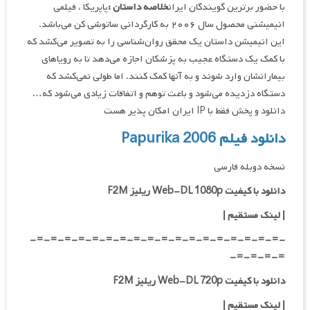
با حضور برترین گویندگان ایران
خلاصه داستان :
پاپریکا ، فیلمی
انیمیشنی محصول سال ۲۰۰۶ به کارگردانی ساتوشی کن می‌باشد.
این انیمیشن داستان یک محقق روان‌شناسی را به تصویر می‌کشد که
با کمک یک دستگاه عجیب به پزشکان اجازه می‌دهد تا به رویاهای
بیمارانشان وارد شوند و به آنها کمک کنند. اما طولی نمی‌کشد که
دستگاه دزدیده می‌شود و باعث توهم و اتفاقات زیادی می‌شود که…
دانلود و پخش فقط با IP ایران امکان پذیر هست
دانلود فیلم Papurika 2006
نسخه دوبله فارسی
دانلود با کیفیت Web-DL 1080p ریلیز F2M
|
لینک مستقیم
|
-=-=-=-=-=-=-=-=-=-=-=-=-=-=-=-=-=-=-
=-=-=-=-
دانلود با کیفیت Web-DL 720p ریلیز F2M
|
لینک مستقیم
|