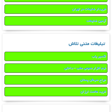
خریدار ضایعات در تهران
آرمین ضایعات
تبلیغات متنی تلاش
اکسیر یاب
نرم افزار عمومی مطب – داخلی
جراح سرطان پستان
خرید هاست ارزان