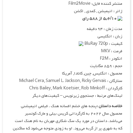
منتشر کننده فایل: Film2Movie
ژانر : انیمیشن , کمدی , اکشن
۵٫۶/۱۰ از ۵۸۸ رای
مدت زمان : ۹۴ دقیقه
زبان : انگلیسی
کیفیت : BluRay 720p
فرمت : MKV
انکودر : F2M
حجم : ۸۵۹ مگابایت
محصول : انگلیس, چین, کانادا, آمریکا
ستارگان : Michael Cera, Samuel L. Jackson, Ricky Gervais
کارگردان : Chris Bailey, Mark Koetsier, Rob Minkoff
لینک‌های مرتبط : جستجوی زیرنویس – کیفیت‌های دیگر
خلاصه داستان :
پنجه های خشم افسانه هنک ، فیلمی انیمیشنی
محصول سال ۲۰۲۲ به کارگردانی کریس بیلی و مارک کوتسیر
می‌باشد. داستان در مورد یک سگ شکاری مهربان به نام هنک است
که به شهری پر از گربه می‌رود. او به زودی متوجه می‌شود که ساکنین