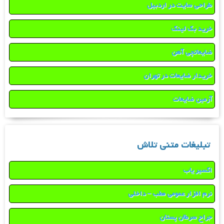
طراحی سایت در اردبیل
خرید بک لینک
ضایعاتچی آهن
خریدار ضایعات در تهران
آرمین ضایعات
تبلیغات متنی تلاش
اکسیر یاب
نرم افزار عمومی مطب – داخلی
جراح سرطان پستان