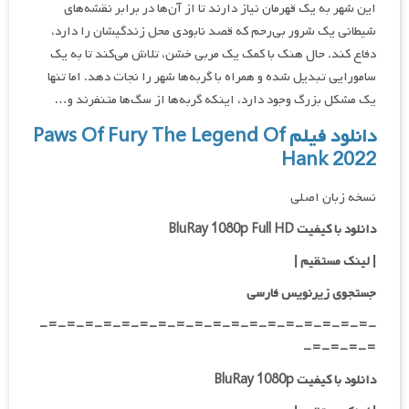
این شهر به یک قهرمان نیاز دارند تا از آن‌ها در برابر نقشه‌های
شیطانی یک شرور بی‌رحم که قصد نابودی محل زندگیشان را دارد،
دفاع کند. حال هنک با کمک یک مربی خشن، تلاش می‌کند تا به یک
سامورایی تبدیل شده و همراه با گربه‌ها شهر را نجات دهد. اما تنها
یک مشکل بزرگ وجود دارد، اینکه گربه‌ها از سگ‌ها متنفرند و…
دانلود فیلم Paws Of Fury The Legend Of
Hank 2022
نسخه زبان اصلی
دانلود با کیفیت BluRay 1080p Full HD
| لینک مستقیم
|
جستجوی زیرنویس فارسی
-=-=-=-=-=-=-=-=-=-=-=-=-=-=-=-=-=-=-
=-=-=-=-
دانلود با کیفیت BluRay 1080p