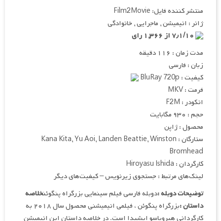
منتشر کننده فایل: Film2Movie
ژانر : انیمیشن , ماجرایی , خانوادگی
۷٫۱/۱۰ از ۱,۳۶۶ رای
مدت زمان : ۱۱۶ دقیقه
زبان : فارسی
کیفیت : BluRay 720p
فرمت : MKV
انکودر : F2M
حجم : ۹۳۰ مگابایت
محصول : ژاپن
ستارگان : Kana Kita, Yu Aoi, Landen Beattie, Winston
Bromhead
کارگردان : Hiroyasu Ishida
لینک‌های مرتبط : جستجوی زیرنویس – کیفیت‌های دیگر
توضیحات دوبله :
دوبله فارسی فیلم سینمایی بزرگراه پنگوئن
خلاصه
داستان :
بزرگراه پنگوئن ، فیلمی انیمیشنی محصول سال ۲۰۱۸ به
کارگردانی هیرویاسو ایشیدا است. در خلاصه داستان این انیمیشن