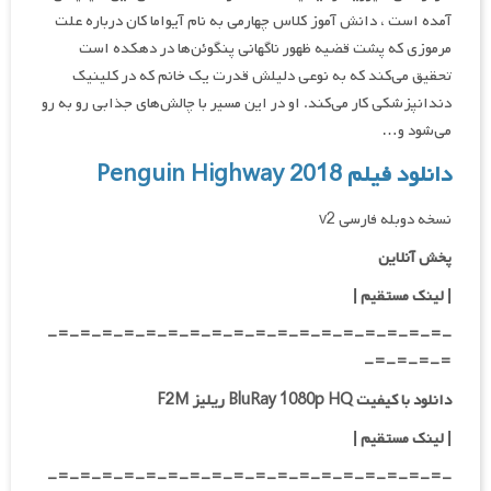
آمده است ، دانش آموز کلاس چهارمی به نام آیواما کان درباره علت
مرموزی که پشت قضیه ظهور ناگهانی پنگوئن‌ها در دهکده است
تحقیق می‌کند که به نوعی دلیلش قدرت یک خانم که در کلینیک
دندانپزشکی کار می‌کند. او در این مسیر با چالش‌های جذابی رو به رو
می‌شود و…
دانلود فیلم Penguin Highway 2018
نسخه دوبله فارسی v2
پخش آنلاین
| لینک مستقیم
|
-=-=-=-=-=-=-=-=-=-=-=-=-=-=-=-=-=-=-
=-=-=-=-
دانلود با کیفیت BluRay 1080p HQ ریلیز F2M
|
لینک مستقیم
|
-=-=-=-=-=-=-=-=-=-=-=-=-=-=-=-=-=-=-