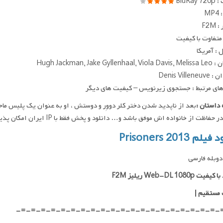
BluRay
MP
F2M
متفاوت با کیفیت
: آمریکا
Hugh Jackman, Jake Gyllen
Denis Villen
ای مرتبط : جستجوی زیرنویس – کیفیت های دیگر
داستان :
بعد از ناپدید شدن دختر کلر دووِر و دوستش ، او به عنوان یک پلیس ماجر
 حفاظت از خانواده اش موفق باشد و… دانلود و پخش فقط با IP ایران امکان پذیر هست
لم Prisoners 2013
وبله فارسی
ت Web-DL 1080p ریلیز F2M
 مستقیم
|
-=-=-=-=-=-=-=-=-=-=-=-=-=-=-=-=-=-=-=-=-