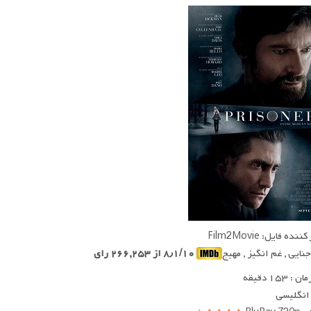
ده فایل: Film2Movie
جنایی , غم انگیز , مهیج
۸٫۱/۱۰ از ۲۶۶,۲۵۳ رای
 ۱۵۳ دقیقه
 انگلیسی