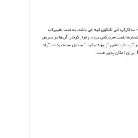
پروژه سکوت، نام فیلمی اکشن، ترسناک و علمی تخیلی محصول سال ۲۰۲۳ به کارگردانی تائگون کیم می باشد. به علت تغییرات
نفجارها باعث سردرگمی مردم و قرار گرفتن آن‌ها در معرض
ز آزمایش نظامی “پروژه سکوت” منتقل شده بودند، آزاد