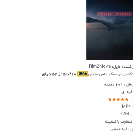
ده فایل: Film2Movie
 اکشن, ترسناک, علمی تخیلی
۵٫۷/۱۰ از ۷۵۲ رای
 ۱۰۱ دقیقه
 کره ای
 :
MP
F2M
متفاوت با کیفیت
: کره جنوبی