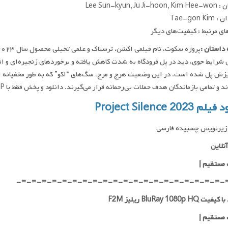
Lee Sun-kyun, Ju J
Tae-gon K
ای مرتبط : کیفیت‌های دیگر
داستان :
ی شرایط جوی، دید در پل فرودگاه به شدت کاهش یافته و برخوردهای زنجیره‌ای و ا
زش پل شده است. در این وضعیت هرج و مرج، سگ‌های “اکو” که به طور مخفیانه ا
و تمامی بازماندگان هدف حملات بی‌رحمانه قرار می‌گیرند. دانلود و پخش فقط با IP ایران امکان پذیر هست
 Project Silence 2023
زیرنویس چسبیده فارسی
نلاین
 مستقیم
|
-=-=-=-=-=-=-=-=-=-=-=-=-=-=-=-=-=-=-=-=-
 BluRay 1080p HQ ریلیز F2M
 مستقیم
|