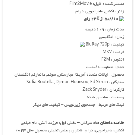
منتشر کننده فایل: Film2Movie
ژانر : اکشن, ماجراجویی, درام
۵٫۸/۱۰ از ۲۴K رای
مدت زمان : ۱۲۹ دقیقه
زبان : انگلیسی
کیفیت : BluRay 720p
فرمت : MKV
انکودر : F2M
حجم : متفاوت با کیفیت
محصول : ایالات متحده آمریکا, مجارستان, سوئد, دانمارک, انگلستان
ستارگان : Sofia Boutella, Djimon Hounsou, Ed Skrein
کارگردان : Zack Snyder
وضعیت : سانسور شده
لینک‌های مرتبط : جستجوی زیرنویس – کیفیت‌های دیگر
خلاصه داستان :
ماه سرکش – بخش اول: فرزند آتش، نام فیلمی
اکشن، ماجراجویی، درام، فانتزی و علمی تخیلی محصول سال ۲۰۲۳