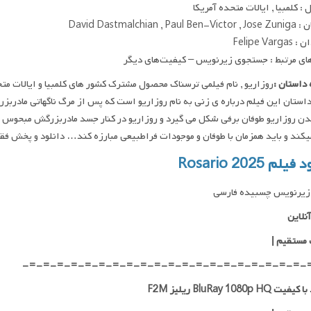
: کلمبیا , ایالات متحده آمریکا
David Dastmalchian , Pa
Felipe Var
ای مرتبط : جستجوی زیرنویس – کیفیت‌های دیگر
داستان :
استان این فیلم درباره ی زنی به نام روزاریو است که پس از مرگ ناگهاتی مادر
دن روزاریو طوفان برفی شکل می گیرد و روزاریو در کنار جسد مادربزرگش مبحوس م
د و باید همزمان با طوفان و موجودات فراطبیعی مبارزه کند… دانلود و پخش فقط با IP ایران امکان پذیر
یلم Rosario 2025
زیرنویس چسبیده فارسی
نلاین
 مستقیم
|
-=-=-=-=-=-=-=-=-=-=-=-=-=-=-=-=-=-=-=-=-
 BluRay 1080p HQ ریلیز F2M