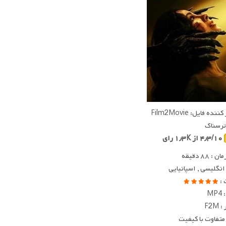
ده فایل: Film2Movie
 ترسناک
۴٫۳/۱۰ از ۱٫۳K رای
 ۸۸ دقیقه
 انگلیسی , اسپانیایی
 :
MP
F2M
متفاوت با کیفیت