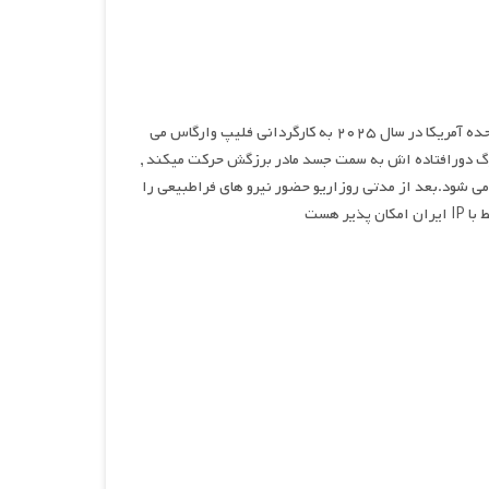
روزاریو , نام فیلمی ترسناک محصول مشترک کشور های کلمبیا و ایالات متحده آمریکا در سال ۲۰۲۵ به کارگردانی فلیپ وارگاس می
بزرگ دورافتاده اش به سمت جسد مادر برزگش حرکت میکند ,
ی شود.بعد از مدتی روزاریو حضور نیرو های فراطبیعی را
 هست