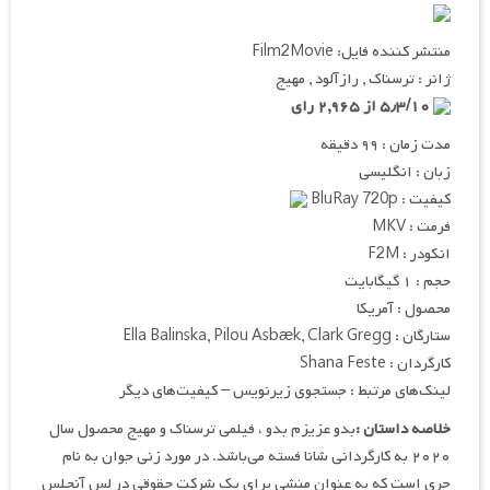
منتشر کننده فایل: Film2Movie
ژانر : ترسناک , رازآلود , مهیج
۵٫۳/۱۰ از ۲,۹۶۵ رای
مدت زمان : ۹۹ دقیقه
زبان : انگلیسی
کیفیت : BluRay 720p
فرمت : MKV
انکودر : F2M
حجم : ۱ گیگابایت
محصول : آمریکا
ستارگان : Ella Balinska, Pilou Asbæk, Clark Gregg
کارگردان : Shana Feste
لینک‌های مرتبط : جستجوی زیرنویس – کیفیت‌های دیگر
خلاصه داستان :
بدو عزیزم بدو ، فیلمی ترسناک و مهیج محصول سال
۲۰۲۰ به کارگردانی شانا فسته می‌باشد. در مورد زنی جوان به نام
چری است که به عنوان منشی برای یک شرکت حقوقی در لس آنجلس