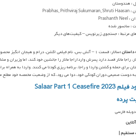
 : هندوستان
Prabhas, Prithviraj S
Prashanth N
 : سانسور شده
ای مرتبط : جستجوی زیرنویس – کیفیت‌های دیگر
داستان :
ر، راجا مانار قصد دارد پسرش وارداراجا مانار را جانشین خود کند، اما وزیران و مشا
ن برای حمله و کشتن واردا و راجا، برنامه ریزی کودتا می کنند. واردا به همراه بر
به دوست صمیمی دوران کودکی خود، دوا می رود، که از وضعیت مخمصه خود مطلع می 
Salaar Part 1 Ceasefire 202
ت پرده
وبله فارسی
نلاین
 مستقیم
|