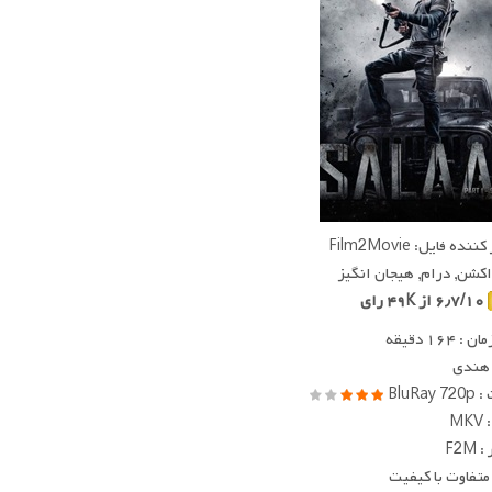
ده فایل: Film2Movie
 اکشن, درام, هیجان انگیز
۶٫۷/۱۰ از ۴۹K رای
 ۱۶۴ دقیقه
 هندی
BluRay
MK
F2M
متفاوت با کیفیت