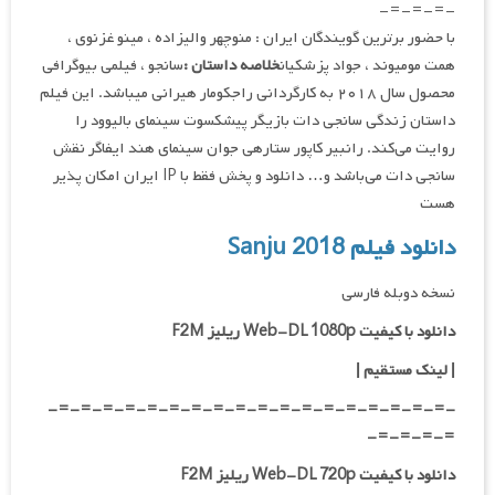
-=-=-=-
با حضور برترین گویندگان ایران : منوچهر والی‎زاده ، مینو غزنوی ،
همت مومیوند ، جواد پزشکیان
خلاصه داستان :
سانجو ، فیلمی بیوگرافی
محصول سال ۲۰۱۸ به کارگردانی راجکومار هیرانی می‎باشد. این فیلم
داستان زندگی سانجی دات بازیگر پیشکسوت سینمای بالیوود را
روایت می‌کند. رانبیر کاپور ستاره‎ی جوان سینمای هند ایفاگر نقش
سانجی دات می‌باشد و… دانلود و پخش فقط با IP ایران امکان پذیر
هست
دانلود فیلم Sanju 2018
نسخه دوبله فارسی
دانلود با کیفیت Web-DL 1080p ریلیز F2M
|
لینک مستقیم
|
-=-=-=-=-=-=-=-=-=-=-=-=-=-=-=-=-=-=-
=-=-=-=-
دانلود با کیفیت Web-DL 720p ریلیز F2M