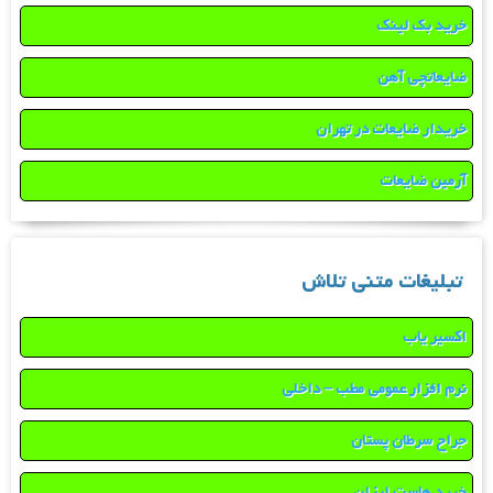
خرید بک لینک
ضایعاتچی آهن
خریدار ضایعات در تهران
آرمین ضایعات
تبلیغات متنی تلاش
اکسیر یاب
نرم افزار عمومی مطب – داخلی
جراح سرطان پستان
خرید هاست ارزان