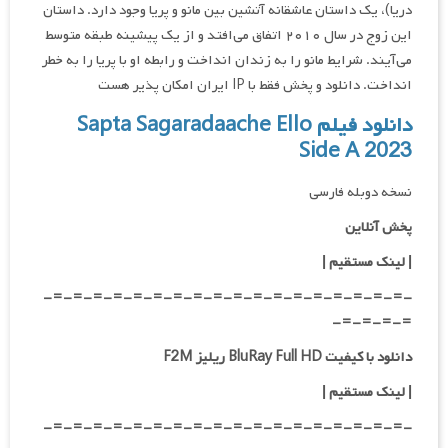
دریا)، یک داستان عاشقانه آتشین بین مانو و پریا وجود دارد. داستان
این زوج در سال ۲۰۱۰ اتفاق می‌افتد و از یک پیشینه طبقه متوسط
می‌آیند. شرایط مانو را به زندان انداخت و رابطه او با پریا را به خطر
انداخت. دانلود و پخش فقط با IP ایران امکان پذیر هست
دانلود فیلم Sapta Sagaradaache Ello
Side A 2023
نسخه دوبله فارسی
پخش آنلاین
| لینک مستقیم
|
-=-=-=-=-=-=-=-=-=-=-=-=-=-=-=-=-=-=-
=-=-=-=-
دانلود با کیفیت BluRay Full HD ریلیز F2M
|
لینک مستقیم
|
-=-=-=-=-=-=-=-=-=-=-=-=-=-=-=-=-=-=-