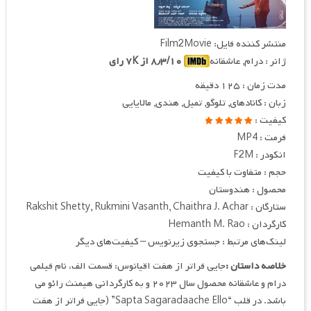
منتشر کننده فایل: Film2Movie
ژانر : درام, عاشقانه
۸٫۳/۱۰ از ۷K رای
مدت زمان : ۱۲۵ دقیقه
زبان : کانادهای, تلوگو, تمیل, هندی, مالایایی
کیفیت :
فرمت : MP4
انکودر : F2M
حجم : متفاوت با کیفیت
محصول : هندوستان
ستارگان : Rakshit Shetty, Rukmini Vasanth, Chaithra J. Achar
کارگردان : Hemanth M. Rao
لینک‌های مرتبط : جستجوی زیرنویس – کیفیت‌های دیگر
خلاصه داستان :
جایی فراتر از هفت اقیانوس: قسمت الف، نام فیلمی
درام و عاشقانه محصول سال ۲۰۲۳ و به کارگردانی هیمنث رائو می
باشد. در قلب “Sapta Sagaradaache Ello” (جایی فراتر از هفت