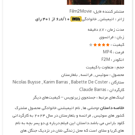
منتشر کننده فایل: Film2Movie
ژانر : انیمیشن , خانوادگی
۶٫۸/۱۰ از ۴۰۱ رای
مدت زمان : ۸۷ دقیقه
زبان : فرانسوی
کیفیت :
فرمت : MP4
انکودر : F2M
حجم : متفاوت با کیفیت
محصول : سوئیس , فرانسه , بلغارستان
ستارگان : Nicolas Buysse , Karim Barras , Babette De Coster
کارگردان : Claude Barras
لینک‌های مرتبط : جستجوی زیرنویس – کیفیت‌های دیگر
خلاصه داستان :
وحشی ها , نام انیمیشنی خانوادگی محصول مشترک
کشور های سوئیس , فرانسه و بلغارستان در سال ۲۰۲۴ به کارگردانی
کلود باراس می باشد.داستان این فیلم درباره ی دو پسر بچه به نام
های کریا و سلای است که محل زندگی شان در نزدیک جنگل های