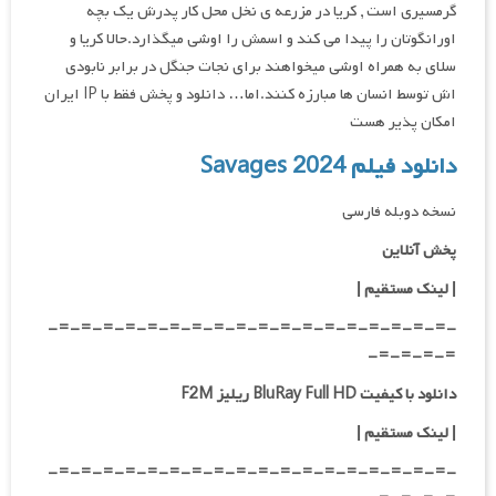
گرمسیری است , کریا در مزرعه ی نخل محل کار پدرش یک بچه
اورانگوتان را پیدا می کند و اسمش را اوشی میگذارد.حالا کریا و
سلای به همراه اوشی میخواهند برای نجات جنگل در برابر نابودی
اش توسط انسان ها مبارزه کنند.اما… دانلود و پخش فقط با IP ایران
امکان پذیر هست
دانلود فیلم Savages 2024
نسخه دوبله فارسی
پخش آنلاین
| لینک مستقیم
|
-=-=-=-=-=-=-=-=-=-=-=-=-=-=-=-=-=-=-
=-=-=-=-
دانلود با کیفیت BluRay Full HD ریلیز F2M
|
لینک مستقیم
|
-=-=-=-=-=-=-=-=-=-=-=-=-=-=-=-=-=-=-