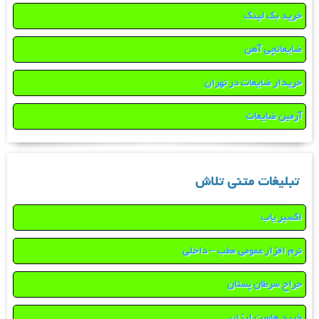
خرید بک لینک
ضایعاتچی آهن
خریدار ضایعات در تهران
آرمین ضایعات
تبلیغات متنی تلاش
اکسیر یاب
نرم افزار عمومی مطب – داخلی
جراح سرطان پستان
خرید هاست ارزان